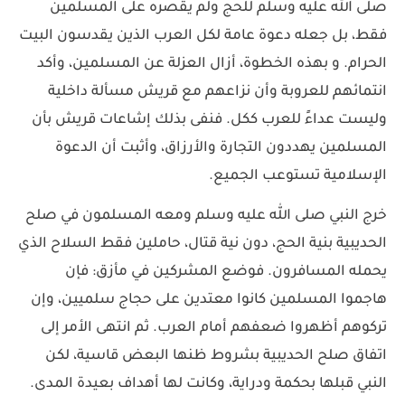
صلى الله عليه وسلم للحج ولم يقصره على المسلمين
فقط، بل جعله دعوة عامة لكل العرب الذين يقدسون البيت
الحرام. و بهذه الخطوة، أزال العزلة عن المسلمين، وأكد
انتمائهم للعروبة وأن نزاعهم مع قريش مسألة داخلية
وليست عداءً للعرب ككل. فنفى بذلك إشاعات قريش بأن
المسلمين يهددون التجارة والأرزاق، وأثبت أن الدعوة
الإسلامية تستوعب الجميع.
خرج النبي صلى الله عليه وسلم ومعه المسلمون في صلح
الحديبية بنية الحج، دون نية قتال، حاملين فقط السلاح الذي
يحمله المسافرون. فوضع المشركين في مأزق: فإن
هاجموا المسلمين كانوا معتدين على حجاج سلميين، وإن
تركوهم أظهروا ضعفهم أمام العرب. ثم انتهى الأمر إلى
اتفاق صلح الحديبية بشروط ظنها البعض قاسية، لكن
النبي قبلها بحكمة ودراية، وكانت لها أهداف بعيدة المدى.