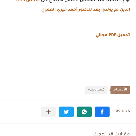
😀
إذ
ا
أعج
بك
هذ
ا
الم
لخص
لات
نسى
الاط
لاع
عل
ى
ملخص كتاب
الذين لم يولدوا بعد للدكتور أحمد خيري العمري
تحميل PDF مجاني
الأقسام
كتب دينية
مقالات قد تهمك