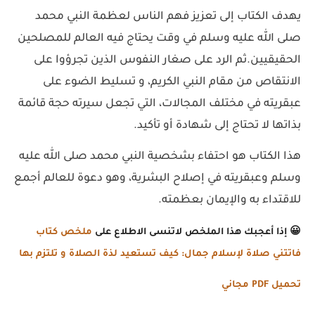
يهدف الكتاب إلى تعزيز فهم الناس لعظمة النبي محمد
صلى الله عليه وسلم في وقت يحتاج فيه العالم للمصلحين
الحقيقيين.ثم الرد على صغار النفوس الذين تجرؤوا على
الانتقاص من مقام النبي الكريم، و تسليط الضوء على
عبقريته في مختلف المجالات، التي تجعل سيرته حجة قائمة
بذاتها لا تحتاج إلى شهادة أو تأكيد.
هذا الكتاب هو احتفاء بشخصية النبي محمد صلى الله عليه
وسلم وعبقريته في إصلاح البشرية، وهو دعوة للعالم أجمع
للاقتداء به والإيمان بعظمته.
😀
إذ
ا
أعج
بك
هذ
ا
الم
لخص
لات
نسى
الاط
لاع
عل
ى
ملخص كتاب
فاتتني صلاة لإسلام جمال: كيف تستعيد لذة الصلاة و تلتزم بها
تحميل PDF مجاني