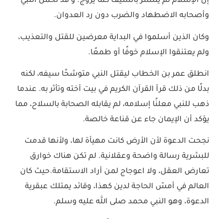
إن الإسلام لم ينتشر بالسيف كما يُروج. و قد تحمل النبي
وأصحابه الاضطهاد والضرب دون رد العدوان.
وكان الذين أسلموا في البداية معرضين للقتل والتعذيب،
ولم يعتنقوا الإسلام خوفًا أو طمعًا.
انطلق عمر بن الخطاب ليقتل النبي متوشحًا سيفه، لكنه
بدلًا من ذلك قرأ القرآن الكريم في بيت أخته وتأثر به. عندما
ذهب للنبي معلنًا إسلامه، لم يقابله الصحابة بالسلاح، مما
يؤكد أن الإيمان جاء عن قناعة خالصة.
نجحت الدعوة لأن الأرض كانت مهيأة لها، ولأنها قدمت
للبشرية رسالة واضحة وعقلانية. لم تكن هناك خوارق
تعارض العقل، ولا اعوجاج لمن أراد الاستقامة.حيث كان
العالم في أمسّ الحاجة لدين كهذا، وقائد يمتلك عبقرية
الدعوة، وهو النبي محمد صلى الله عليه وسلم.