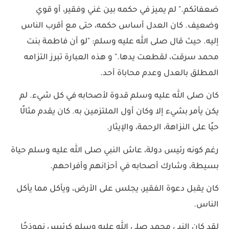
ضعفائكم." لم يميز في حكمه بين غني وفقير، أو قوي
وضعيف. كان العدل أساس حكمه، حتى مع أقرب الناس
إليه. حيث قال صلى الله عليه وسلم: "لو أن فاطمة بنت
محمد سرقت، لقطعت يدها." و هذه العبارة تبرز التزامه
المطلق بالعدل وعدم محاباة أحد.
كان صلى الله عليه وسلم قدوة لأصحابه في كل شيء. لم
يكن يأمر بشيء إلا وكان أول الملتزمين به. كان يقدم مثالًا
حيًا على النزاهة، الرحمة، والإيثار.
رغم كونه رئيس دولة، عاش النبي صلى الله عليه وسلم حياة
بسيطة، وشارك أصحابه في أحزانهم وأفراحهم.
كان يقبل دعوة الفقير، يجلس على الأرض، ويأكل مما يأكل
الناس.
لقد كان النبي محمد صلى الله عليه وسلم كرئيس نموذجًا