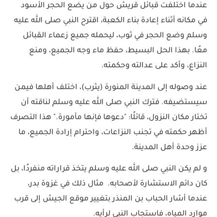
عندما اختلفت قبائل قريش حول من يضع الحجر الأسود
في مكانه أثناء إعادة بناء الكعبة، اقترح النبي صلى الله عليه
وسلم وضع الحجر في ثوب، ليحمله جميع زعماء القبائل
معًا. بهذا الحل البسيط، حفظ ماء وجه الجميع، ومنع
النزاع، وأكد على عدالته وحكمته.
عند وصوله إلى المدينة المنورة (يثرب)، اختلف أهلها فيمن
سيستضيفه. فترك النبي صلى الله عليه وسلم لناقته أن
تختار مكان النزول، قائلًا: "دعوها فإنها مأمورة." هذا التصرف
أظهر حكمته في تجنب النزاعات، واحترام إرادة الجميع، ما
عزز وحدة أهل المدينة.
و لم يكن النبي صلى الله عليه وسلم يتخذ قراراته منفردًا، بل
كان دائم الاستشارة لأصحابه. مثال ذلك في غزوة بدر،
عندما أشار الحباب بن المنذر بتغيير موقع الجيش إلى قرب
موارد المياه، فاستجاب النبي لرأيه.