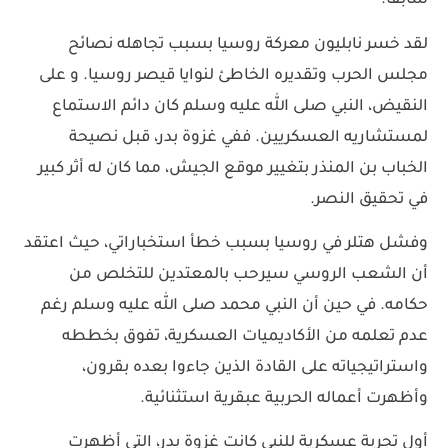
سابقًا.
لقد خسر نابليون معركة روسيا بسبب تجاهله نصائح
مجلس الحرب وتقديره الخاطئ لنوايا قيصر روسيا. و على
النقيض، النبي صلى الله عليه وسلم كان دائم الاستماع
لمستشاريه العسكريين. ففي غزوة بدر، قبل نصيحة
الخباب بن المنذر بتغيير موقع الجيش، مما كان له أثر كبير
في تحقيق النصر.
وفشل هتلر في روسيا بسبب خطأ استخباراتي، حيث اعتقد
أن الشعب الروسي سيرحب بالمعتدين للتخلص من
حكامه. في حين أن النبي محمد صلى الله عليه وسلم رغم
عدم تعلمه من الأكاديميات العسكرية، تفوق بخططه
واستراتيجياته على القادة الذين جاءوا بعده بقرون،
وأظهرت أعماله الحربية عبقرية استثنائية.
أول تجربة عسكرية للنبي كانت غزوة بدر، التي أظهرت