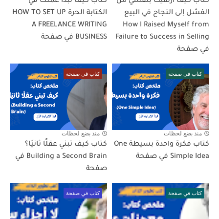
كتاب كيف ارتقيت بنفسي من
كتاب كيف تبدأ عملك في
الفشل إلى النجاح في البيع
الكتابة الحرة HOW TO SET UP
A FREELANCE WRITING
How I Raised Myself from
Failure to Success in Selling
BUSINESS في صفحة
في صفحة
كتاب في صفحة
كتاب في صفحة
منذ بضع لحظات
منذ بضع لحظات
كتاب فكرة واحدة بسيطة One
كتاب كيف تبني عقلًا ثانيًا؟
Simple Idea في صفحة
Building a Second Brain في
صفحة
كتاب في صفحة
كتاب في صفحة