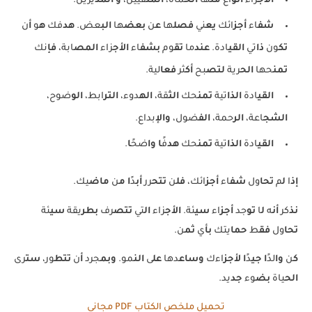
الأج
زاء
أنو
اع
من
ها
الح
ماة،
المن
فيين،
و
المد
يرين.
شف
اء
أجز
ائك
يع
ني
فصل
ها
ع
ن
بعض
ها
الب
عض.
هد
فك
ه
و
أ
ن
تك
ون
ذا
تي
القي
ادة.
عند
ما
تق
وم
بشف
اء
الأج
زاء
المص
ابة،
فإ
نك
تمن
حها
الح
رية
لتص
بح
أك
ثر
فعا
لية.
القي
ادة
الذا
تية
تمن
حك
الث
قة،
اله
دوء،
التر
ابط،
الو
ضوح،
الشج
اعة،
الر
حمة،
الف
ضول،
والإ
بداع.
القي
ادة
الذا
تية
تمن
حك
هد
فً
ا
وا
ضحً
ا
.
إذ
ا
ل
م
تحا
ول
شف
اء
أجز
ائك،
فل
ن
تتح
رر
أب
دً
ا
م
ن
ماض
يك.
نذ
كر
أن
ه
ل
ا
تو
جد
أجز
اء
سي
ئة.
الأج
زاء
ال
تي
تتص
رف
بطر
يقة
سي
ئة
تحا
ول
فق
ط
حما
يتك
بأ
ي
ثم
ن.
ك
ن
وا
لدً
ا
جي
دً
ا
لأجز
اءك
وساع
دها
عل
ى
الن
مو.
وبم
جرد
أ
ن
تتط
ور،
ست
رى
الح
ياة
بض
وء
جد
يد.
تحميل ملخص الكتاب PDF مجاني