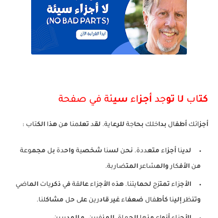
كت
اب
ل
ا
تو
جد
أجز
اء
سي
ئة في صفحة
أجز
ائك
أطف
ال
بدا
خلك
بحا
جة
للرع
اية.
لق
د
تعل
منا
م
ن
هذ
ا
الك
تاب :
لدي
نا
أجز
اء
متع
ددة.
نح
ن
لس
نا
شخص
ية
واح
دة
ب
ل
مجم
وعة
م
ن
الأف
كار
والم
شاعر
المت
ضاربة.
الأج
زاء
تمت
زج
لحما
يتنا.
هذ
ه
الأج
زاء
عال
قة
ف
ي
ذكر
يات
الم
اضي
وتن
ظر
إلي
نا
كأط
فال
ضعف
اء
غي
ر
قاد
رين
عل
ى
ح
ل
مشاك
لنا.