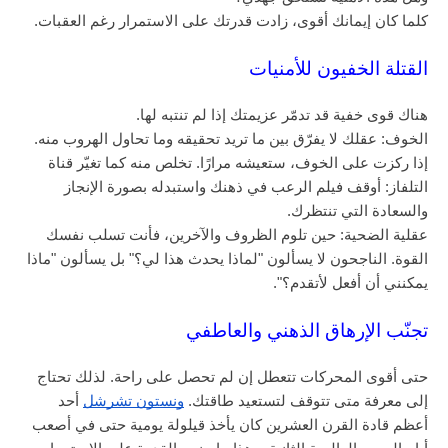
كلما كان إيمانك أقوى، زادت قدرتك على الاستمرار رغم العقبات.
القتلة الخفيون للأمنيات
هناك قوى خفية قد تدمّر عزيمتك إذا لم تنتبه لها.
الخوف: عقلك لا يفرّق بين ما تريد تحقيقه وما تحاول الهروب منه.
إذا ركزت على الخوف، ستعيشه مرارًا. تخلص منه كما تغيّر قناة
التلفاز: أوقف فيلم الرعب في ذهنك واستبدله بصورة الإنجاز
والسعادة التي تنتظرك.
عقلية الضحية: حين تلوم الظروف والآخرين، فأنت تسلب نفسك
القوة. الناجحون لا يسألون "لماذا يحدث هذا لي؟" بل يسألون "ماذا
يمكنني أن أفعل لأتقدم؟".
تجنّب الإرهاق الذهني والعاطفي
حتى أقوى المحركات تتعطل إن لم تحصل على راحة. لذلك تحتاج
إلى معرفة متى تتوقف لتستعيد طاقتك.
ونستون تشرشل
أحد
أعظم قادة القرن العشرين كان يأخذ قيلولة يومية حتى في أصعب