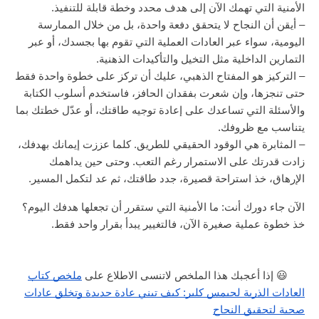
الأمنية التي تهمك الآن إلى هدف محدد وخطة قابلة للتنفيذ.
– أيقن أن النجاح لا يتحقق دفعة واحدة، بل من خلال الممارسة
اليومية، سواء عبر العادات العملية التي تقوم بها بجسدك، أو عبر
التمارين الداخلية مثل التخيل والتأكيدات الذهنية.
– التركيز هو المفتاح الذهبي، عليك أن تركز على خطوة واحدة فقط
حتى تنجزها، وإن شعرت بفقدان الحافز، فاستخدم أسلوب الكتابة
والأسئلة التي تساعدك على إعادة توجيه طاقتك، أو عدّل خطتك بما
يتناسب مع ظروفك.
– المثابرة هي الوقود الحقيقي للطريق. كلما عززت إيمانك بهدفك،
زادت قدرتك على الاستمرار رغم التعب. وحتى حين يداهمك
الإرهاق، خذ استراحة قصيرة، جدد طاقتك، ثم عد لتكمل المسير.
الآن جاء دورك أنت: ما الأمنية التي ستقرر أن تجعلها هدفك اليوم؟
خذ خطوة عملية صغيرة الآن، فالتغيير يبدأ بقرار واحد فقط.
😃
إذا أعجبك هذا الملخص لاتنسى الاطلاع على
ملخص كتاب
العادات الذرية لجيمس كلير: كيف تبني عادة جديدة وتخلق عادات
صحية لتحقيق النجاح