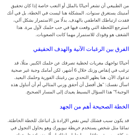
من الطبيعي أن تشعر أحيانًا بالملل أو التعب خاصة إذا كان تحقيق
أمنيتك يستغرق سنوات. المشكلة هنا ليست في الخطة، بل في أنك
فقدت ارتباطك العاطفي بالهدف. بدلًا من الاستمرار بشكل آلي،
استرجع اللحظة التي وقعت فيها في حب حلمك لأول مرة. هذا
الشغف هو وقودك للاستمرار مهما كانت الصعوبات.
الفرق بين الرغبات الآنية والهدف الحقيقي
أحيانًا تواجهك مغريات لحظية تصرفك عن حلمك الكبير. مثلًا، قد
ترغب في إنقاص وزنك خلال 6 أشهر، لكن أمامك وجبة غير صحية
تدعوك الآن. هنا يظهر التحدي بين رغبتك الفورية وحلمك البعيد.
اسأل نفسك: "هل أفضل أن أحقق وزني المثالي أم أن أتناول هذه
الوجبة؟" هذا السؤال البسيط يعيدك إلى المسار الصحيح.
الخطة الصحيحة أهم من الجهد
قد يكون سبب فشلك ليس نقص الإرادة بل اتباعك للخطة الخاطئة.
تمامًا مثل شخص يستخدم خريطة نيويورك وهو يحاول التجول في
شيكاغو، سيبقى تائهًا مهما حاول. لذلك اسأل نفسك: هل خطتي