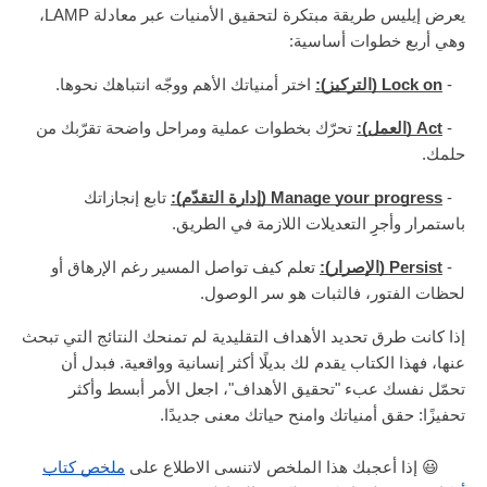
يعرض إيليس طريقة مبتكرة لتحقيق الأمنيات عبر معادلة LAMP،
وهي أربع خطوات أساسية:
-
Lock on (التركيز):
اختر أمنياتك الأهم ووجّه انتباهك نحوها.
-
Act (العمل):
تحرّك بخطوات عملية ومراحل واضحة تقرّبك من
حلمك.
-
Manage your progress (إدارة التقدّم):
تابع إنجازاتك
باستمرار وأجرِِ التعديلات اللازمة في الطريق.
-
Persist (الإصرار):
تعلم كيف تواصل المسير رغم الإرهاق أو
لحظات الفتور، فالثبات هو سر الوصول.
إذا كانت طرق تحديد الأهداف التقليدية لم تمنحك النتائج التي تبحث
عنها، فهذا الكتاب يقدم لك بديلًا أكثر إنسانية وواقعية. فبدل أن
تحمّل نفسك عبء "تحقيق الأهداف"، اجعل الأمر أبسط وأكثر
تحفيزًا: حقق أمنياتك وامنح حياتك معنى جديدًا.
😃 إذا أعجبك هذا الملخص لاتنسى الاطلاع على
ملخص كتاب