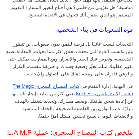
مناسبة؟ هل تقرّبني من حلمي؟ هل أحتاج لتغيير المسار؟ التقييم
المستمر هو الذي يضمن أنك تتحرك في الاتجاه الصحيح.
قوة الصعوبات في بناء الشخصية
التحديات ليست عائقًا بل فرصة للنمو. بدون صعوبات، لن تتطور
ولن تكتسب القوة التي تجعلك تحقق أكثر مما تخيلت. المعاناة تصنع
الشخصية، وتغرس فيك الصبر والإصرار. ومع الممارسة يمكنك حتى
تغيير عقليتك مثلما تغيّر وضعية جسدك أو طريقة تنفسك. التكرار
والوعي قادران على برمجة ذهنك على التفاؤل والإيجابية.
في النهاية، إدارة التقدم في
كتاب المصباح السحري The Magic
Lamp
ل
كيث إيليس Keith Ellis
تعني أكثر من متابعة إنجازاتك. إنها
فن إعادة شحن طاقتك، وضبط مسارك، وتجديد شغفك بالهدف
مرارًا. عندما توازن بين العاطفة الصحيحة والخطة المناسبة
والانضباط اليومي، يصبح تحقيق أمنيتك أمرًا حتميًا.
ملخص كتاب المصباح السحري: عملية L.A.M.P: