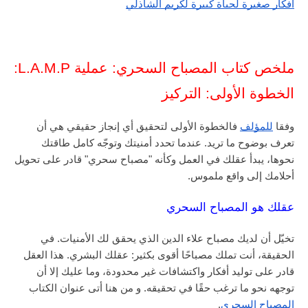
أفكار صغيرة لحياة كبيرة لكريم الشاذلي
ملخص كتاب المصباح السحري: عملية L.A.M.P:
الخطوة الأولى: التركيز
وفقا
للمؤلف
فالخطوة الأولى لتحقيق أي إنجاز حقيقي هي أن
تعرف بوضوح ما تريد. عندما تحدد أمنيتك وتوجّه كامل طاقتك
نحوها، يبدأ عقلك في العمل وكأنه "مصباح سحري" قادر على تحويل
أحلامك إلى واقع ملموس.
عقلك هو المصباح السحري
تخيّل أن لديك مصباح علاء الدين الذي يحقق لك الأمنيات. في
الحقيقة، أنت تملك مصباحًا أقوى بكثير: عقلك البشري. هذا العقل
قادر على توليد أفكار واكتشافات غير محدودة، وما عليك إلا أن
توجهه نحو ما ترغب حقًا في تحقيقه. و من هنا أتى عنوان الكتاب
المصباح السحري
.