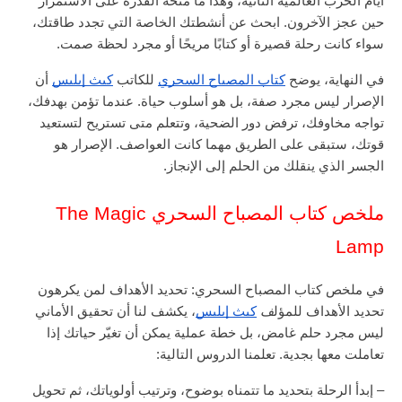
أيام الحرب العالمية الثانية، وهذا ما منحه القدرة على الاستمرار
حين عجز الآخرون. ابحث عن أنشطتك الخاصة التي تجدد طاقتك،
سواء كانت رحلة قصيرة أو كتابًا مريحًا أو مجرد لحظة صمت.
في النهاية، يوضح
كتاب المصباح السحري
للكاتب
كيث إيليس
أن
الإصرار ليس مجرد صفة، بل هو أسلوب حياة. عندما تؤمن بهدفك،
تواجه مخاوفك، ترفض دور الضحية، وتتعلم متى تستريح لتستعيد
قوتك، ستبقى على الطريق مهما كانت العواصف. الإصرار هو
الجسر الذي ينقلك من الحلم إلى الإنجاز.
ملخص كتاب المصباح السحري The Magic
Lamp
في ملخص كتاب المصباح السحري: تحديد الأهداف لمن يكرهون
تحديد الأهداف للمؤل
ف
كيث إيليس
، يكشف لنا أن تحقيق الأماني
ليس مجرد حلم غامض، بل خطة عملية يمكن أن تغيّر حياتك إذا
تعاملت معها بجدية. تعلمنا الدروس التالية:
– إبدأ الرحلة بتحديد ما تتمناه بوضوح، وترتيب أولوياتك، ثم تحويل