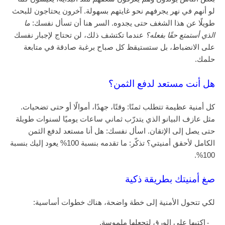
لو أنهم في نهر يجرفهم نحو غايتهم بسهولة. آخرون يحتاجون للبحث
طويلًا عن هذا الشغف حتى يجدوه. السر هنا أن تسأل نفسك:
ما
الذي أستمتع حقًا بفعله؟
عندما تكتشف ذلك، لن تحتاج لإجبار نفسك
على الانضباط، بل ستستيقظ كل صباح برغبة صادقة في متابعة
حلمك.
هل أنت مستعد لدفع الثمن؟
كل أمنية عظيمة تتطلب ثمنًا: وقتًا، جهدًا، أموالًا أو حتى تضحيات.
مثل عازف البيانو الذي يتدرّب ثماني ساعات يوميًا لسنوات طويلة
حتى يصل إلى الإتقان. اسأل نفسك: هل أنا مستعد لدفع الثمن
الكامل لأحقق أمنيتي؟ تذكّر: ما تقدمه بنسبة 100% يعود إليك بنسبة
100%.
صغ أمنيتك بطريقة ذكية
لكي تتحول الأمنية إلى خطة واضحة، هناك خطوات أساسية:
اكتبها على الورق لتجعلها ملموسة.
-