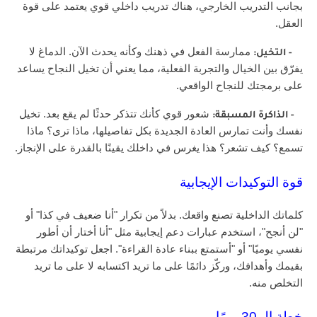
بجانب التدريب الخارجي، هناك تدريب داخلي قوي يعتمد على قوة
العقل.
ممارسة الفعل في ذهنك وكأنه يحدث الآن. الدماغ لا
-
التخيل:
يفرّق بين الخيال والتجربة الفعلية، مما يعني أن تخيل النجاح يساعد
على برمجتك للنجاح الواقعي.
شعور قوي كأنك تتذكر حدثًا لم يقع بعد. تخيل
-
الذاكرة المسبقة:
نفسك وأنت تمارس العادة الجديدة بكل تفاصيلها، ماذا ترى؟ ماذا
تسمع؟ كيف تشعر؟ هذا يغرس في داخلك يقينًا بالقدرة على الإنجاز.
قوة التوكيدات الإيجابية
كلماتك الداخلية تصنع واقعك. بدلاً من تكرار "أنا ضعيف في كذا" أو
"لن أنجح"، استخدم عبارات دعم إيجابية مثل "أنا أختار أن أطور
نفسي يوميًا" أو "أستمتع ببناء عادة القراءة". اجعل توكيداتك مرتبطة
بقيمك وأهدافك، وركّز دائمًا على ما تريد اكتسابه لا على ما تريد
التخلص منه.
خطة الـ 30 يومًا