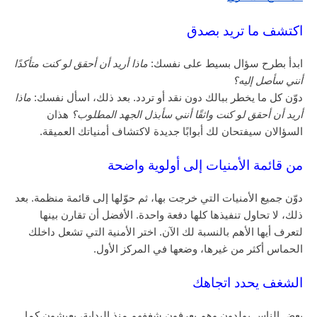
اكتشف ما تريد بصدق
ابدأ بطرح سؤال بسيط على نفسك:
ماذا أريد أن أحقق لو كنت متأكدًا
أنني سأصل إليه؟
دوّن كل ما يخطر ببالك دون نقد أو تردد. بعد ذلك، اسأل نفسك:
ماذا
أريد أن أحقق لو كنت واثقًا أنني سأبذل الجهد المطلوب؟
هذان
السؤالان سيفتحان لك أبوابًا جديدة لاكتشاف أمنياتك العميقة.
من قائمة الأمنيات إلى أولوية واضحة
دوّن جميع الأمنيات التي خرجت بها، ثم حوّلها إلى قائمة منظمة. بعد
ذلك، لا تحاول تنفيذها كلها دفعة واحدة. الأفضل أن تقارن بينها
لتعرف أيها الأهم بالنسبة لك الآن. اختر الأمنية التي تشعل داخلك
الحماس أكثر من غيرها، وضعها في المركز الأول.
الشغف يحدد اتجاهك
بعض الناس يولدون وهم يعرفون شغفهم منذ البداية، يعيشون كما