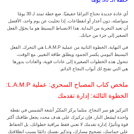
أي عادة جديدة تحتاج التزامًا حقيقيًا. ضع خطة تمتد لـ 30 يومًا
متواصلة، دون أعذار أو انقطاعات. إذا تخليت عن يوم واحد، الأفضل
أن تعيد التجربة من البداية. هذا الانضباط البسيط هو ما يحوّل الفعل
الصغير إلى جزء من حياتك.
في النهاية، الخطوة الثانية من عملية L.A.M.P هي التحرك. الفعل
البسيط اليومي يكسر الجمود ويطلق طاقة التغيير. مع الوقت،
تتحول هذه الخطوات الصغيرة إلى عادات قوية، والعادات بدورها
هي التي تفتح لك أبواب النجاح الدائم.
ملخص كتاب المصباح السحري: عملية L.A.M.P:
الخطوة الثالثة: إدارة تقدمك
التركيز هو سر النجاح. مثلما يركز المكبّر أشعة الشمس في نقطة
واحدة ليشعل النار، فإن تركيزك على هدف محدد يجعل طاقتك أكثر
قوة وتأثيرًا. إدارة تقدمك لا تعني فقط مراقبة خطواتك، بل الحفاظ
على حماسك، تصحيح مسارك، وتذكير نفسك دائمًا بسبب انطلاقتك