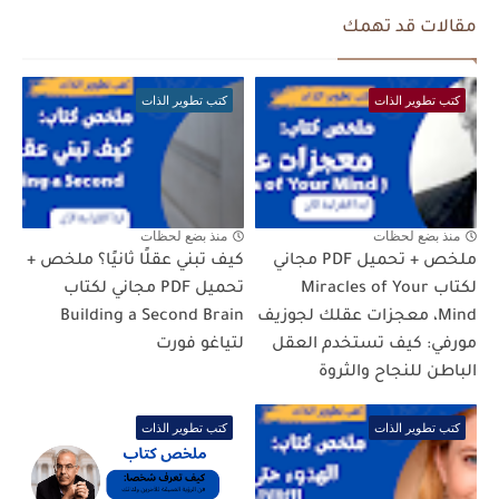
مقالات قد تهمك
كتب تطوير الذات
كتب تطوير الذات
منذ بضع لحظات
منذ بضع لحظات
ملخص + تحميل PDF مجاني
كيف تبني عقلًا ثانيًا؟ ملخص +
لكتاب Miracles of Your
تحميل PDF مجاني لكتاب
Mind، معجزات عقلك لجوزيف
Building a Second Brain
مورفي: كيف تستخدم العقل
لتياغو فورت
الباطن للنجاح والثروة
كتب تطوير الذات
كتب تطوير الذات