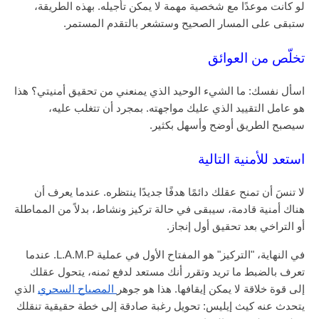
لو كانت موعدًا مع شخصية مهمة لا يمكن تأجيله. بهذه الطريقة،
ستبقى على المسار الصحيح وستشعر بالتقدم المستمر.
تخلّص من العوائق
اسأل نفسك: ما الشيء الوحيد الذي يمنعني من تحقيق أمنيتي؟ هذا
هو عامل التقييد الذي عليك مواجهته. بمجرد أن تتغلب عليه،
سيصبح الطريق أوضح وأسهل بكثير.
استعد للأمنية التالية
لا تنسَ أن تمنح عقلك دائمًا هدفًا جديدًا ينتظره. عندما يعرف أن
هناك أمنية قادمة، سيبقى في حالة تركيز ونشاط، بدلاً من المماطلة
أو التراخي بعد تحقيق أول إنجاز.
في النهاية، "التركيز" هو المفتاح الأول في عملية L.A.M.P. عندما
تعرف بالضبط ما تريد وتقرر أنك مستعد لدفع ثمنه، يتحول عقلك
إلى قوة خلاقة لا يمكن إيقافها. هذا هو جوهر
المصباح السحري
الذي
يتحدث عنه كيث إيليس: تحويل رغبة صادقة إلى خطة حقيقية تنقلك