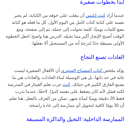
ابدأ بخطوات صغيرة
عندما أراد
كيث إيليس
أن يتغلب على خوفه من الكتابة، لم يجبر
نفسه على كتابة كتاب كامل من اليوم الأول. كل ما فعله هو كتابة
بضع كلمات يوميًا. كلمة تحولت إلى جملة، ثم إلى صفحة، ومع
الوقت أصبح الإنجاز أكبر مما تخيله. الدرس هنا واضح: اجعل الخطوة
الأولى بسيطة جدًا لدرجة أنه من المستحيل ألا تفعلها.
العادات تصنع النجاح
يِؤكد ملخص
كتاب المصباح السحري
أن الأفعال الصغيرة ليست
غاية في حد ذاتها، بل هي الوسيلة لبناء العادات. والعادات هي ما
يصنع الفارق الكبير في حياتك.
كيث
جرب تعلم الغيتار في المدرسة
لكنه فشل لأنه كان يضغط على نفسه كثيرًا. لاحقًا، عندما تدرب
فقط 20 دقيقة يوميًا لمدّة شهر، تمكن من العزف بالفعل. هنا تعلم
أن 30 يومًا كافية لتحويل أي ممارسة إلى عادة راسخة.
الممارسة الداخلية: التخيل والذاكرة المسبقة