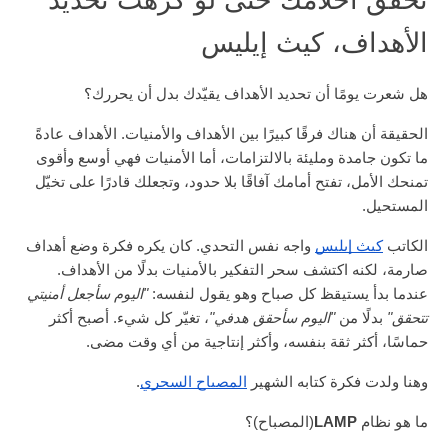
الأهداف، كيث إيليس
هل شعرت يومًا أن تحديد الأهداف يقيّدك بدل أن يحررك؟
الحقيقة أن هناك فرقًا كبيرًا بين الأهداف والأمنيات. الأهداف عادةً
ما تكون جامدة ومليئة بالالتزامات، أما الأمنيات فهي أوسع وأقوى
تمنحك الأمل، تفتح أمامك آفاقًا بلا حدود، وتجعلك قادرًا على تخيّل
المستحيل.
الكاتب
كيث إيليس
واجه نفس التحدي. كان يكره فكرة وضع أهداف
صارمة، لكنه اكتشف سحر التفكير بالأمنيات بدلًا من الأهداف.
عندما بدأ يستيقظ كل صباح وهو يقول لنفسه:
"اليوم سأجعل أمنيتي
تتحقق"
بدلًا من
"اليوم سأحقق هدفي"
، تغيّر كل شيء. أصبح أكثر
حماسًا، أكثر ثقة بنفسه، وأكثر إنتاجية من أي وقت مضى.
وهنا ولدت فكرة كتابه الشهير
المصباح السحري
.
ما هو نظام
LAMP
(المصباح)؟